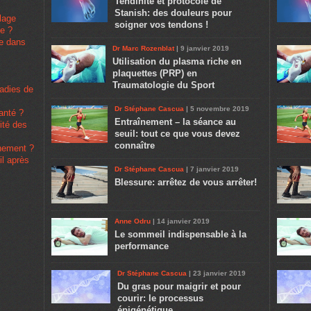
Tendinite et protocole de
Stanish: des douleurs pour
lage
soigner vos tendons !
pe ?
se dans
Dr Marc Rozenblat
| 9 janvier 2019
Utilisation du plasma riche en
plaquettes (PRP) en
Traumatologie du Sport
ladies de
Dr Stéphane Cascua
| 5 novembre 2019
santé ?
Entraînement – la séance au
rité des
seuil: tout ce que vous devez
connaître
înement ?
il après
Dr Stéphane Cascua
| 7 janvier 2019
Blessure: arrêtez de vous arrêter!
Anne Odru
| 14 janvier 2019
Le sommeil indispensable à la
performance
Dr Stéphane Cascua
| 23 janvier 2019
Du gras pour maigrir et pour
courir: le processus
épigénétique