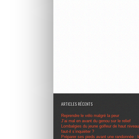
ARTICLES RÉCENTS
Reprendre le vélo malgré la peur
J’ai mal en avant du genou sur le relief
Lombalgies du jeune golfeur de haut nivea
faut-il s’inquiéter ?
Préparer ses pieds avant une randonnée : l