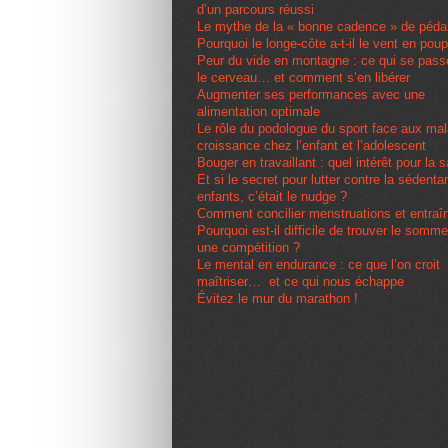
d’un parcours réussi
Le mythe de la « bonne cadence » de péda
Pourquoi le longe-côte a-t-il le vent en pou
Peur du vide en montagne : ce qui se pas
le cerveau… et comment s’en libérer
Augmenter ses performances avec une
alimentation optimale
Le rôle du podologue du sport face aux ma
croissance chez l’enfant et l’adolescent
Bouger en travaillant : quel intérêt pour la 
Et si le secret pour lutter contre la sédenta
enfants, c’était le nudge ?
Comment concilier menstruations et entra
Pourquoi est-il difficile de trouver le somme
une compétition ?
Le mental en endurance : ce que l’on croit
maîtriser… et ce qui nous échappe
Évitez le mur du marathon !