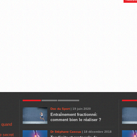
POPULAR
LATEST
COMMENTS
POPULA
Doc du Sport
| 19 juin 2020
Entraînement fractionné:
comment bien le réaliser ?
u quand
Dr Stéphane Cascua
| 18 décembre 2018
e secret