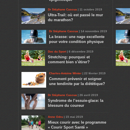
Dr Stéphane Cascua
| 11 octobre 2019
Ultra-Trail: où est passé le mur
du marathon?
Dr Stéphane Cascua
| 14 novembre 2019
La brasse: une nage excellente
pour votre condition physique
Doc du Sport
| 6 décembre 2019
Stretching: pourquoi et
comment bien s’étirer?
Charles-Antoine Winter
| 22 février 2019
Comment prévenir et soigner
une tendinite par la diététique?
Dr Stéphane Cascua
| 26 avril 2019
Syndrome de l’essuie-glace: la
blessure du coureur
Anne Odru
| 15 mai 2019
Mieux courir avec le programme
« Courir Sport Santé »