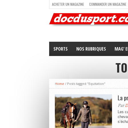
ACHETER UN MAGAZINE
COMMANDER UN MAGAZINE
TRAIL RUNNING
TRIATHLON
VOILE
NEWSLETT
SPORTS
NOS RUBRIQUES
MAG’ E
TO
Home
/
Posts tagged "Equitation"
La p
Par
D
Les ca
cheva
s’écha