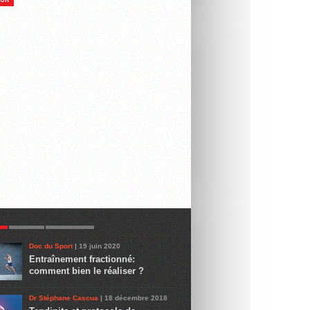
R
LATEST
COMMENTS
Doc du Sport
| 19 juin 2020
Entraînement fractionné:
comment bien le réaliser ?
Dr Stéphane Cascua
| 18 décembre 2018