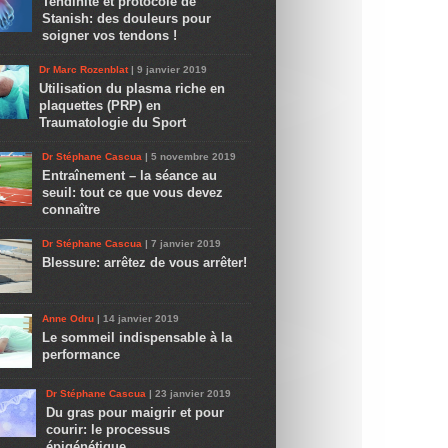
Tendinite et protocole de
Stanish: des douleurs pour
soigner vos tendons !
Dr Marc Rozenblat
| 9 janvier 2019
Utilisation du plasma riche en
plaquettes (PRP) en
Traumatologie du Sport
Dr Stéphane Cascua
| 5 novembre 2019
Entraînement – la séance au
seuil: tout ce que vous devez
connaître
Dr Stéphane Cascua
| 7 janvier 2019
Blessure: arrêtez de vous arrêter!
Anne Odru
| 14 janvier 2019
Le sommeil indispensable à la
performance
Dr Stéphane Cascua
| 23 janvier 2019
Du gras pour maigrir et pour
courir: le processus
épigénétique