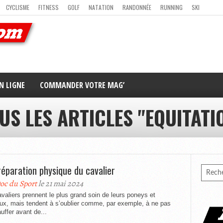
CYCLISME
FITNESS
GOLF
NATATION
RANDONNÉE
RUNNING
SKI
ER
MAG’ EN LIGNE
NOUS CONTACTER
N LIGNE
COMMANDER VOTRE MAG’
US LES ARTICLES "EQUITATI
réparation physique du cavalier
oc du Sport
le 21 mai 2024
valiers prennent le plus grand soin de leurs poneys et
ux, mais tendent à s’oublier comme, par exemple, à ne pas
uffer avant de...