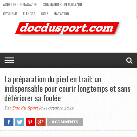
ACHETER UN MAGAZINE
COMMANDER UN MAGAZINE
CYCLISME
FITNESS
GOLF
NATATION
ACHETER
RANDONNÉE
RUNNING
SKI
TRAIL RUNNING
UN
COMMANDER
CYCLISME
FITNESS
GOLF
NATATION
RANDONNÉE
RUNNING
SKI
TRAIL
TRIATHLON
VOILE
NEWSLETTER
MAG’
NOUS
MAGAZINE
UN
RUNNING
EN
CONTACTER
TRIATHLON
VOILE
NEWSLETTER
MAG’ EN LIGNE
MAGAZINE
LIGNE
NOUS CONTACTER
La préparation du pied en trail: un
indispensable pour courir longtemps et sans
détériorer sa foulée
Par
Doc du Sport
le 21 octobre 2025
0 COMMENTS