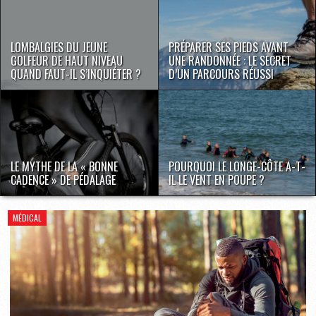
LOMBALGIES DU JEUNE
PRÉPARER SES PIEDS AVANT
GOLFEUR DE HAUT NIVEAU
UNE RANDONNÉE : LE SECRET
QUAND FAUT-IL S’INQUIÉTER ?
D’UN PARCOURS RÉUSSI
LE MYTHE DE LA « BONNE
POURQUOI LE LONGE-CÔTE A-T-
CADENCE » DE PÉDALAGE
IL LE VENT EN POUPE ?
MÉDICAL