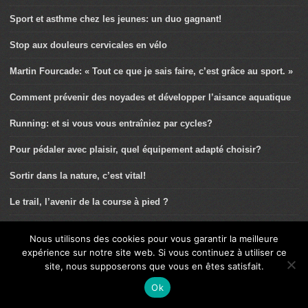
Sport et asthme chez les jeunes: un duo gagnant!
Stop aux douleurs cervicales en vélo
Martin Fourcade: « Tout ce que je sais faire, c’est grâce au sport. »
Comment prévenir des noyades et développer l’aisance aquatique
Running: et si vous vous entraîniez par cycles?
Pour pédaler avec plaisir, quel équipement adapté choisir?
Sortir dans la nature, c’est vital!
Le trail, l’avenir de la course à pied ?
Masques et activités sportives
Nous utilisons des cookies pour vous garantir la meilleure
expérience sur notre site web. Si vous continuez à utiliser ce
Mitochondries: boostez vos centrales énergétiques!
site, nous supposerons que vous en êtes satisfait.
Aponévrosite plantaire: la douleur sous le talon…
Ok
Alimentation adaptée, faites votre choix!