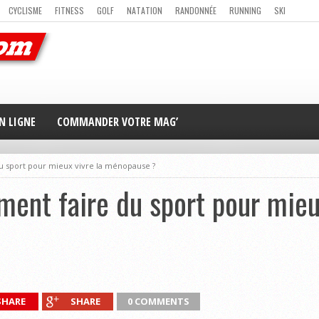
CYCLISME
FITNESS
GOLF
NATATION
RANDONNÉE
RUNNING
SKI
ER
MAG’ EN LIGNE
NOUS CONTACTER
N LIGNE
COMMANDER VOTRE MAG’
u sport pour mieux vivre la ménopause ?
ent faire du sport pour mieu
SHARE
SHARE
0 COMMENTS