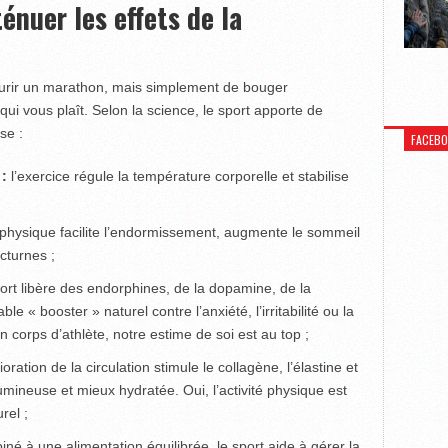
énuer les effets de la
courir un marathon, mais simplement de bouger
qui vous plaît. Selon la science, le sport apporte de
se :
FACEB
 :
l’exercice régule la température corporelle et stabilise
é physique facilite l’endor­missement, augmente le sommeil
cturnes ;
ort libère des endorphines, de la dopamine, de la
e « booster » naturel contre l’anxiété, l’irritabilité ou la
 corps d’athlète, notre estime de soi est au top ;
ioration de la circulation stimule le collagène, l’élastine et
umineuse et mieux hydratée. Oui, l’activité physique est
rel ;
né à une alimentation équilibrée, le sport aide à gérer la