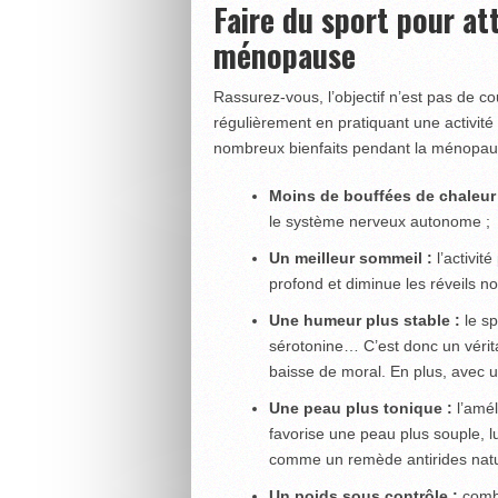
Faire du sport pour att
ménopause
Rassurez-vous, l’objectif n’est pas de 
régulièrement en pratiquant une activité 
nombreux bienfaits pendant la ménopau
Moins de bouffées de chaleur
le système nerveux autonome ;
Un meilleur sommeil :
l’activit
profond et diminue les réveils no
Une humeur plus stable :
le sp
sérotonine… C’est donc un véritabl
baisse de moral. En plus, avec un
Une peau plus tonique :
l’amél
favorise une peau plus souple, l
comme un remède antirides natu
Un poids sous contrôle :
combi