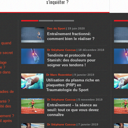
s’inquiéter ?
POPULAR
LATEST
COMMENTS
POPULA
Doc du Sport
| 19 juin 2020
Entraînement fractionné:
comment bien le réaliser ?
u quand
Dr Stéphane Cascua
| 18 décembre 2018
e secret
Tendinite et protocole de
Stanish: des douleurs pour
lage
soigner vos tendons !
pe ?
se dans
Dr Marc Rozenblat
| 9 janvier 2019
Utilisation du plasma riche en
plaquettes (PRP) en
Traumatologie du Sport
ladies de
Dr Stéphane Cascua
| 5 novembre 2019
santé ?
Entraînement – la séance au
rité des
seuil: tout ce que vous devez
connaître
înement ?
il après
Dr Stéphane Cascua
| 7 janvier 2019