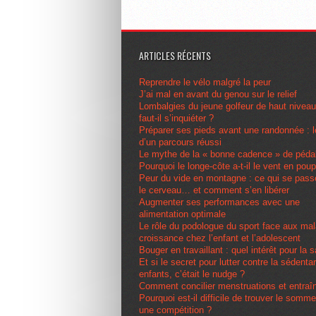
ARTICLES RÉCENTS
Reprendre le vélo malgré la peur
J’ai mal en avant du genou sur le relief
Lombalgies du jeune golfeur de haut nivea
faut-il s’inquiéter ?
Préparer ses pieds avant une randonnée : l
d’un parcours réussi
Le mythe de la « bonne cadence » de péda
Pourquoi le longe-côte a-t-il le vent en pou
Peur du vide en montagne : ce qui se pas
le cerveau… et comment s’en libérer
Augmenter ses performances avec une
alimentation optimale
Le rôle du podologue du sport face aux ma
croissance chez l’enfant et l’adolescent
Bouger en travaillant : quel intérêt pour la 
Et si le secret pour lutter contre la sédenta
enfants, c’était le nudge ?
Comment concilier menstruations et entra
Pourquoi est-il difficile de trouver le somme
une compétition ?