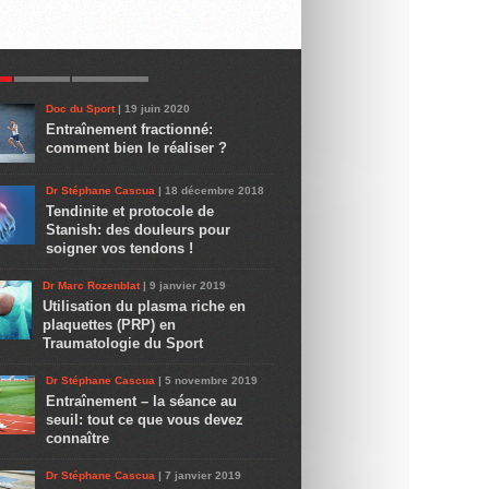
R
LATEST
COMMENTS
Doc du Sport
| 19 juin 2020
Entraînement fractionné:
comment bien le réaliser ?
Dr Stéphane Cascua
| 18 décembre 2018
Tendinite et protocole de
Stanish: des douleurs pour
soigner vos tendons !
Dr Marc Rozenblat
| 9 janvier 2019
Utilisation du plasma riche en
plaquettes (PRP) en
Traumatologie du Sport
Dr Stéphane Cascua
| 5 novembre 2019
Entraînement – la séance au
seuil: tout ce que vous devez
connaître
Dr Stéphane Cascua
| 7 janvier 2019