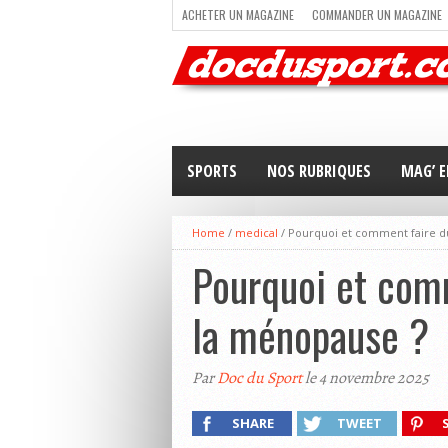
ACHETER UN MAGAZINE
COMMANDER UN MAGAZINE
TRAIL RUNNING
TRIATHLON
VOILE
NEWSLETT
SPORTS
NOS RUBRIQUES
MAG’ E
Home
/
medical
/
Pourquoi et comment faire d
Pourquoi et comm
la ménopause ?
Par
Doc du Sport
le 4 novembre 2025
SHARE
TWEET