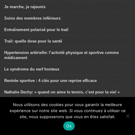
Je marche, je rajeunis
Soins des membres inférieurs
Entraînement polarisé pour le trail
Trail: quelle dose pour la santé
Hypertension artérielle: l’activité physique et sportive comme
médicament
Le syndrome du nerf honteux
Rentrée sportive : 4 clés pour une reprise efficace
Nathalie Dechy: « quand on aime le tennis, c’est pour la vie! »
Léonie Périault: la belle expérience olympique
Nous utilisons des cookies pour vous garantir la meilleure
expérience sur notre site web. Si vous continuez à utiliser ce
Endométriose et activités physiques et sportives (APS)
site, nous supposerons que vous en êtes satisfait.
Ok
Ce n’est pas un syndrome de l’essuie-glace