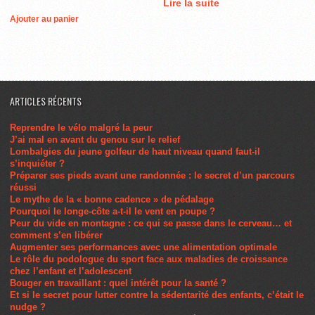
Lire la suite
Ajouter au panier
ARTICLES RÉCENTS
Reprendre le vélo malgré la peur
J’ai mal en avant du genou sur le relief
Lombalgies du jeune golfeur de haut niveau quand faut-il
s’inquiéter ?
Préparer ses pieds avant une randonnée : le secret d’un parcours
réussi
Le mythe de la « bonne cadence » de pédalage
Pourquoi le longe-côte a-t-il le vent en poupe ?
Peur du vide en montagne : ce qui se passe dans le cerveau… et
comment s’en libérer
Augmenter ses performances avec une alimentation optimale
Le rôle du podologue du sport face aux maladies de croissance
chez l’enfant et l’adolescent
Bouger en travaillant : quel intérêt pour la santé ?
Et si le secret pour lutter contre la sédentarité des enfants, c’était le
nudge ?