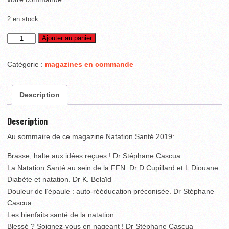
2 en stock
quantité
Ajouter au panier
de
Natation
Catégorie :
magazines en commande
Santé
–
Description
septembre
2019
Description
(version
papier)
Au sommaire de ce magazine Natation Santé 2019:
Brasse, halte aux idées reçues ! Dr Stéphane Cascua
La Natation Santé au sein de la FFN. Dr D.Cupillard et L.Diouane
Diabète et natation. Dr K. Belaïd
Douleur de l’épaule : auto-rééducation préconisée. Dr Stéphane
Cascua
Les bienfaits santé de la natation
Blessé ? Soignez-vous en nageant ! Dr Stéphane Cascua