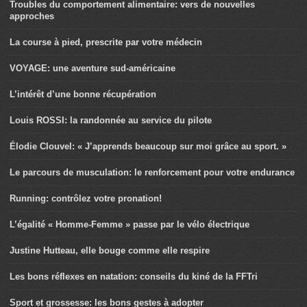
Troubles du comportement alimentaire: vers de nouvelles
approches
La course à pied, prescrite par votre médecin
VOYAGE: une aventure sud-américaine
L’intérêt d’une bonne récupération
Louis ROSSI: la randonnée au service du pilote
Élodie Clouvel: « J’apprends beaucoup sur moi grâce au sport. »
Le parcours de musculation: le renforcement pour votre endurance
Running: contrôlez votre pronation!
L’égalité « Homme-Femme » passe par le vélo électrique
Justine Hutteau, elle bouge comme elle respire
Les bons réflexes en natation: conseils du kiné de la FFTri
Sport et grossesse: les bons gestes à adopter