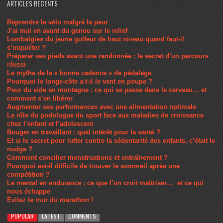
ARTICLES RÉCENTS
Reprendre le vélo malgré la peur
J’ai mal en avant du genou sur le relief
Lombalgies du jeune golfeur de haut niveau quand faut-il
s’inquiéter ?
Préparer ses pieds avant une randonnée : le secret d’un parcours
réussi
Le mythe de la « bonne cadence » de pédalage
Pourquoi le longe-côte a-t-il le vent en poupe ?
Peur du vide en montagne : ce qui se passe dans le cerveau… et
comment s’en libérer
Augmenter ses performances avec une alimentation optimale
Le rôle du podologue du sport face aux maladies de croissance
chez l’enfant et l’adolescent
Bouger en travaillant : quel intérêt pour la santé ?
Et si le secret pour lutter contre la sédentarité des enfants, c’était le
nudge ?
Comment concilier menstruations et entraînement ?
Pourquoi est-il difficile de trouver le sommeil après une
compétition ?
Le mental en endurance : ce que l’on croit maîtriser… et ce qui
nous échappe
Évitez le mur du marathon !
POPULAR
LATEST
COMMENTS