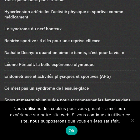
Hypertension artérielle: l’activité physique et sportive comme
médicament
Le syndrome du nerf honteux
Rentrée sportive : 4 clés pour une reprise efficace
Nathalie Dechy: « quand on aime le tennis, c’est pour la vie! »
Léonie Périault: la belle expérience olympique
Endométriose et activités physiques et sportives (APS)
Ce n’est pas un syndrome de l’essuie-glace
Sport et maternité: un guide pour accompagner les femmes dans
leurs pratiques
Nous utilisons des cookies pour vous garantir la meilleure
expérience sur notre site web. Si vous continuez à utiliser ce
Cardio en salle pour l’équitation
site, nous supposerons que vous en êtes satisfait.
Elliptique pour le triathlon: entre crawl et course
Ok