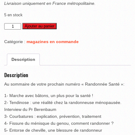
Livraison uniquement en France métropolitaine.
5 en stock
quantité
Ajouter au panier
de
Magazine
Catégorie :
magazines en commande
Randonnée
Santé
Description
2021
Description
Au sommaire de votre prochain numéro « Randonnée Santé »:
1- Marche avec bâtons, un plus pour la santé !
2- Tendinose : une réalité chez la randonneuse ménopausée.
Interview du Pr Berenbaum
3- Courbatures : explication, prévention, traitement
4- Fissure du ménisque du genou, comment randonner ?
5- Entorse de cheville, une blessure de randonneur