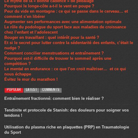
Le mythe de la « bonne cadence » de pédalage
Pourquoi le longe-côte a-t-il le vent en poupe ?
Peur du vide en montagne : ce qui se passe dans le cerveau… et
comment s’en libérer
Augmenter ses performances avec une alimentation optimale
Le rôle du podologue du sport face aux maladies de croissance
chez l’enfant et l’adolescent
Bouger en travaillant : quel intérêt pour la santé ?
Et si le secret pour lutter contre la sédentarité des enfants, c’était le
nudge ?
Comment concilier menstruations et entraînement ?
Pourquoi est-il difficile de trouver le sommeil après une
compétition ?
Le mental en endurance : ce que l’on croit maîtriser… et ce qui
nous échappe
Évitez le mur du marathon !
POPULAR
LATEST
COMMENTS
Entraînement fractionné: comment bien le réaliser ?
Tendinite et protocole de Stanish: des douleurs pour soigner vos
tendons !
Utilisation du plasma riche en plaquettes (PRP) en Traumatologie
du Sport