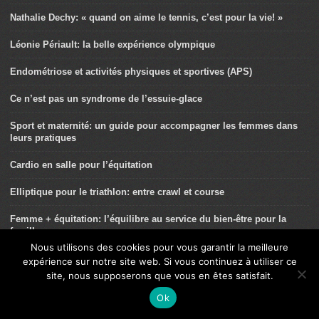
Nathalie Dechy: « quand on aime le tennis, c’est pour la vie! »
Léonie Périault: la belle expérience olympique
Endométriose et activités physiques et sportives (APS)
Ce n’est pas un syndrome de l’essuie-glace
Sport et maternité: un guide pour accompagner les femmes dans
leurs pratiques
Cardio en salle pour l’équitation
Elliptique pour le triathlon: entre crawl et course
Femme + équitation: l’équilibre au service du bien-être pour la
famille
Nous utilisons des cookies pour vous garantir la meilleure
Le tennis pour toutes
expérience sur notre site web. Si vous continuez à utiliser ce
site, nous supposerons que vous en êtes satisfait.
Pascal Bily, triathlète et PDG
Ok
Les bienfaits physique et mentaux du tennis