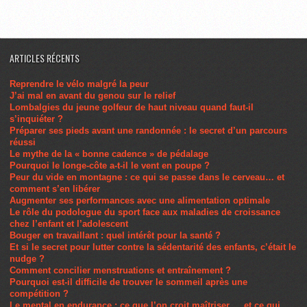
ARTICLES RÉCENTS
Reprendre le vélo malgré la peur
J’ai mal en avant du genou sur le relief
Lombalgies du jeune golfeur de haut niveau quand faut-il
s’inquiéter ?
Préparer ses pieds avant une randonnée : le secret d’un parcours
réussi
Le mythe de la « bonne cadence » de pédalage
Pourquoi le longe-côte a-t-il le vent en poupe ?
Peur du vide en montagne : ce qui se passe dans le cerveau… et
comment s’en libérer
Augmenter ses performances avec une alimentation optimale
Le rôle du podologue du sport face aux maladies de croissance
chez l’enfant et l’adolescent
Bouger en travaillant : quel intérêt pour la santé ?
Et si le secret pour lutter contre la sédentarité des enfants, c’était le
nudge ?
Comment concilier menstruations et entraînement ?
Pourquoi est-il difficile de trouver le sommeil après une
compétition ?
Le mental en endurance : ce que l’on croit maîtriser… et ce qui