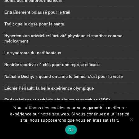
Soins des membres inférieurs
Entraînement polarisé pour le trail
Trail: quelle dose pour la santé
Hypertension artérielle: l’activité physique et sportive comme
médicament
Le syndrome du nerf honteux
Rentrée sportive : 4 clés pour une reprise efficace
Nathalie Dechy: « quand on aime le tennis, c’est pour la vie! »
Léonie Périault: la belle expérience olympique
Endométriose et activités physiques et sportives (APS)
Nous utilisons des cookies pour vous garantir la meilleure
Ce n’est pas un syndrome de l’essuie-glace
expérience sur notre site web. Si vous continuez à utiliser ce
site, nous supposerons que vous en êtes satisfait.
Sport et maternité: un guide pour accompagner les femmes dans
leurs pratiques
Ok