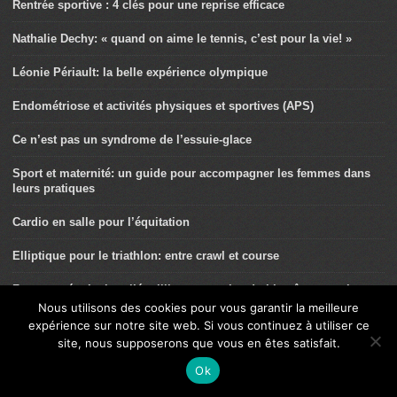
Rentrée sportive : 4 clés pour une reprise efficace
Nathalie Dechy: « quand on aime le tennis, c’est pour la vie! »
Léonie Périault: la belle expérience olympique
Endométriose et activités physiques et sportives (APS)
Ce n’est pas un syndrome de l’essuie-glace
Sport et maternité: un guide pour accompagner les femmes dans
leurs pratiques
Cardio en salle pour l’équitation
Elliptique pour le triathlon: entre crawl et course
Femme + équitation: l’équilibre au service du bien-être pour la
famille
Nous utilisons des cookies pour vous garantir la meilleure
expérience sur notre site web. Si vous continuez à utiliser ce
Le tennis pour toutes
site, nous supposerons que vous en êtes satisfait.
Ok
Pascal Bily, triathlète et PDG