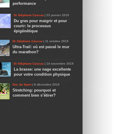
performance
Dr Stéphane Cascua
| 23 janvier 2019
Du gras pour maigrir et pour
courir: le processus
épigénétique
Dr Stéphane Cascua
| 11 octobre 2019
Ultra-Trail: où est passé le mur
du marathon?
Dr Stéphane Cascua
| 14 novembre 2019
La brasse: une nage excellente
pour votre condition physique
Doc du Sport
| 6 décembre 2019
Stretching: pourquoi et
comment bien s’étirer?