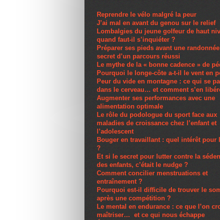
Reprendre le vélo malgré la peur
J’ai mal en avant du genou sur le relief
Lombalgies du jeune golfeur de haut ni
quand faut-il s’inquiéter ?
Préparer ses pieds avant une randonnée 
secret d’un parcours réussi
Le mythe de la « bonne cadence » de pé
Pourquoi le longe-côte a-t-il le vent en 
Peur du vide en montagne : ce qui se p
dans le cerveau… et comment s’en libér
Augmenter ses performances avec une
alimentation optimale
Le rôle du podologue du sport face aux
maladies de croissance chez l’enfant et
l’adolescent
Bouger en travaillant : quel intérêt pour 
?
Et si le secret pour lutter contre la séden
des enfants, c’était le nudge ?
Comment concilier menstruations et
entraînement ?
Pourquoi est-il difficile de trouver le s
après une compétition ?
Le mental en endurance : ce que l’on cro
maîtriser… et ce qui nous échappe