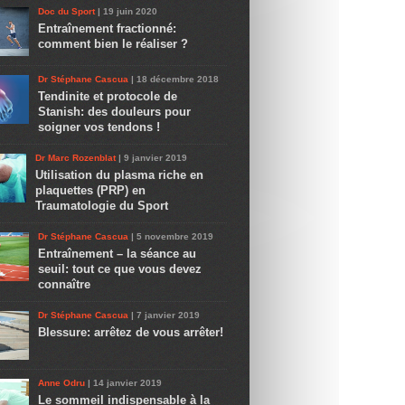
Doc du Sport
| 19 juin 2020
Entraînement fractionné:
comment bien le réaliser ?
Dr Stéphane Cascua
| 18 décembre 2018
Tendinite et protocole de
Stanish: des douleurs pour
soigner vos tendons !
Dr Marc Rozenblat
| 9 janvier 2019
Utilisation du plasma riche en
plaquettes (PRP) en
Traumatologie du Sport
Dr Stéphane Cascua
| 5 novembre 2019
Entraînement – la séance au
seuil: tout ce que vous devez
connaître
Dr Stéphane Cascua
| 7 janvier 2019
Blessure: arrêtez de vous arrêter!
Anne Odru
| 14 janvier 2019
Le sommeil indispensable à la