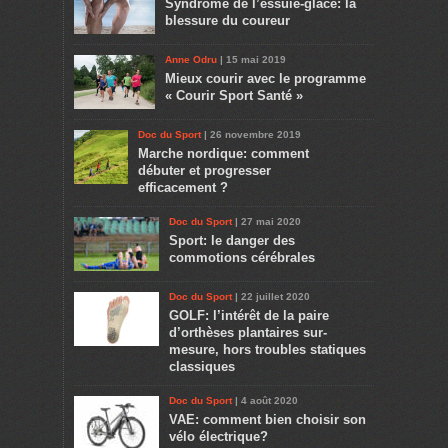
Syndrome de l’essuie-glace: la
blessure du coureur
Anne Odru
| 15 mai 2019
Mieux courir avec le programme
« Courir Sport Santé »
Doc du Sport
| 26 novembre 2019
Marche nordique: comment
débuter et progresser
efficacement ?
Doc du Sport
| 27 mai 2020
Sport: le danger des
commotions cérébrales
Doc du Sport
| 22 juillet 2020
GOLF: l’intérêt de la paire
d’orthèses plantaires sur-
mesure, hors troubles statiques
classiques
Doc du Sport
| 4 août 2020
VAE: comment bien choisir son
vélo électrique?