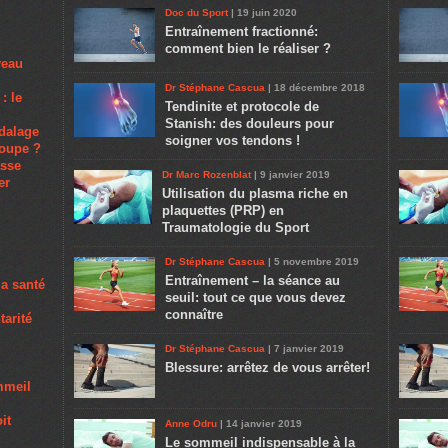
Doc du Sport
| 19 juin 2020
Entraînement fractionné:
comment bien le réaliser ?
veau
Dr Stéphane Cascua
| 18 décembre 2018
: le
Tendinite et protocole de
Stanish: des douleurs pour
dalage
soigner vos tendons !
poupe ?
asse
Dr Marc Rozenblat
| 9 janvier 2019
er
Utilisation du plasma riche en
plaquettes (PRP) en
Traumatologie du Sport
Dr Stéphane Cascua
| 5 novembre 2019
Entraînement – la séance au
la santé
seuil: tout ce que vous devez
connaître
tarité
Dr Stéphane Cascua
| 7 janvier 2019
Blessure: arrêtez de vous arrêter!
ommeil
it
Anne Odru
| 14 janvier 2019
Le sommeil indispensable à la