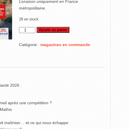
Livraison uniquement en France
métropolitaine.
28 en stock
quantité
Ajouter au panier
de
Running
Catégorie :
magazines en commande
Santé
2026
anté 2026 :
ommeil après une compétition ?
 Mathis
oit maîtriser… et ce qui nous échappe