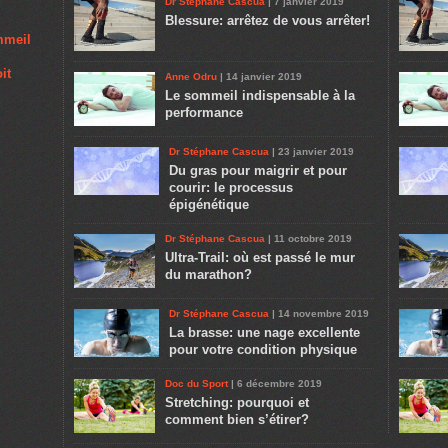
Dr Stéphane Cascua
| 7 janvier 2019
Blessure: arrêtez de vous arrêter!
ommeil
it
Anne Odru
| 14 janvier 2019
Le sommeil indispensable à la
performance
Dr Stéphane Cascua
| 23 janvier 2019
Du gras pour maigrir et pour
courir: le processus
épigénétique
Dr Stéphane Cascua
| 11 octobre 2019
Ultra-Trail: où est passé le mur
du marathon?
Dr Stéphane Cascua
| 14 novembre 2019
La brasse: une nage excellente
pour votre condition physique
Doc du Sport
| 6 décembre 2019
Stretching: pourquoi et
comment bien s’étirer?