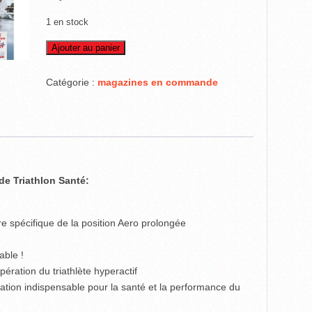
1 en stock
quantité
Ajouter au panier
de
Triathlon
Catégorie :
magazines en commande
Santé
–
juillet
2020
(version
papier)
e Triathlon Santé:
re spécifique de la position Aero prolongée
able !
upération du triathlète hyperactif
tion indispensable pour la santé et la performance du