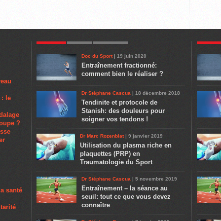
POPULAR
LATEST
COMMENTS
POPULA
Doc du Sport
| 19 juin 2020
Entraînement fractionné:
comment bien le réaliser ?
veau
Dr Stéphane Cascua
| 18 décembre 2018
: le
Tendinite et protocole de
Stanish: des douleurs pour
dalage
soigner vos tendons !
poupe ?
asse
Dr Marc Rozenblat
| 9 janvier 2019
er
Utilisation du plasma riche en
plaquettes (PRP) en
Traumatologie du Sport
Dr Stéphane Cascua
| 5 novembre 2019
Entraînement – la séance au
la santé
seuil: tout ce que vous devez
connaître
tarité