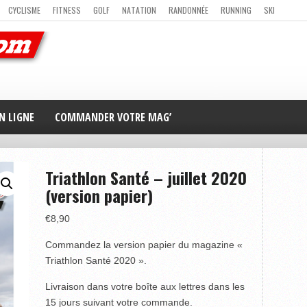
CYCLISME
FITNESS
GOLF
NATATION
RANDONNÉE
RUNNING
SKI
ER
MAG’ EN LIGNE
NOUS CONTACTER
N LIGNE
COMMANDER VOTRE MAG’
Triathlon Santé – juillet 2020
(version papier)
€
8,90
Commandez la version papier du magazine «
Triathlon Santé 2020 ».
Livraison dans votre boîte aux lettres dans les
15 jours suivant votre commande.