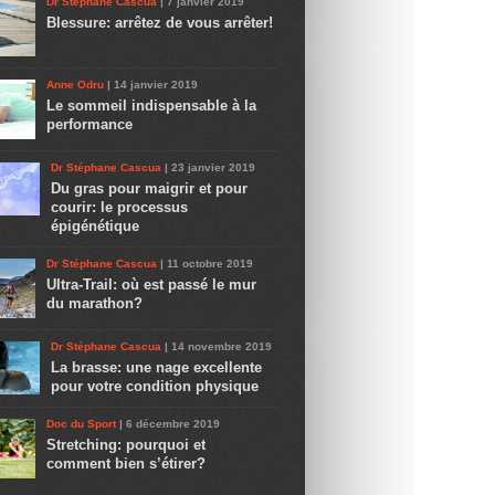
Dr Stéphane Cascua
| 7 janvier 2019
Blessure: arrêtez de vous arrêter!
Anne Odru
| 14 janvier 2019
Le sommeil indispensable à la
performance
Dr Stéphane Cascua
| 23 janvier 2019
Du gras pour maigrir et pour
courir: le processus
épigénétique
Dr Stéphane Cascua
| 11 octobre 2019
Ultra-Trail: où est passé le mur
du marathon?
Dr Stéphane Cascua
| 14 novembre 2019
La brasse: une nage excellente
pour votre condition physique
Doc du Sport
| 6 décembre 2019
Stretching: pourquoi et
comment bien s’étirer?