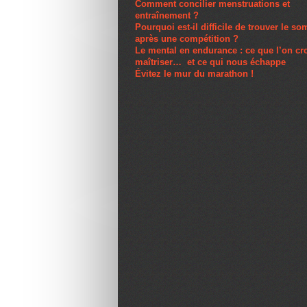
Comment concilier menstruations et
entraînement ?
Pourquoi est-il difficile de trouver le s
après une compétition ?
Le mental en endurance : ce que l’on cro
maîtriser… et ce qui nous échappe
Évitez le mur du marathon !