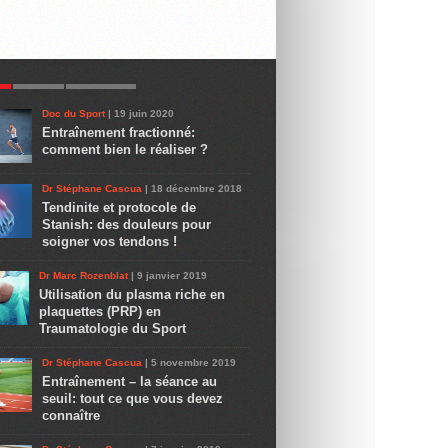
R
LATEST
COMMENTS
Doc du Sport
| 19 juin 2020
Entraînement fractionné:
comment bien le réaliser ?
Dr Stéphane Cascua
| 18 décembre 2018
Tendinite et protocole de
Stanish: des douleurs pour
soigner vos tendons !
Dr Marc Rozenblat
| 9 janvier 2019
Utilisation du plasma riche en
plaquettes (PRP) en
Traumatologie du Sport
Dr Stéphane Cascua
| 5 novembre 2019
Entraînement – la séance au
seuil: tout ce que vous devez
connaître