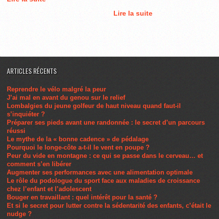
Lire la suite
ARTICLES RÉCENTS
Reprendre le vélo malgré la peur
J’ai mal en avant du genou sur le relief
Lombalgies du jeune golfeur de haut niveau quand faut-il
s’inquiéter ?
Préparer ses pieds avant une randonnée : le secret d’un parcours
réussi
Le mythe de la « bonne cadence » de pédalage
Pourquoi le longe-côte a-t-il le vent en poupe ?
Peur du vide en montagne : ce qui se passe dans le cerveau… et
comment s’en libérer
Augmenter ses performances avec une alimentation optimale
Le rôle du podologue du sport face aux maladies de croissance
chez l’enfant et l’adolescent
Bouger en travaillant : quel intérêt pour la santé ?
Et si le secret pour lutter contre la sédentarité des enfants, c’était le
nudge ?