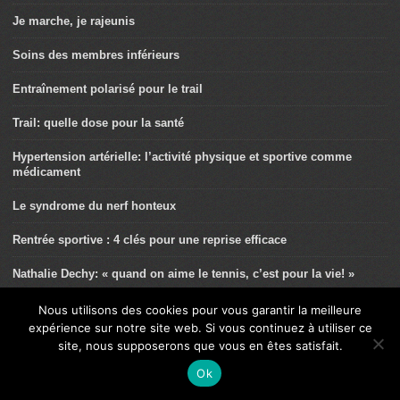
Je marche, je rajeunis
Soins des membres inférieurs
Entraînement polarisé pour le trail
Trail: quelle dose pour la santé
Hypertension artérielle: l’activité physique et sportive comme
médicament
Le syndrome du nerf honteux
Rentrée sportive : 4 clés pour une reprise efficace
Nathalie Dechy: « quand on aime le tennis, c’est pour la vie! »
Léonie Périault: la belle expérience olympique
Nous utilisons des cookies pour vous garantir la meilleure
expérience sur notre site web. Si vous continuez à utiliser ce
Endométriose et activités physiques et sportives (APS)
site, nous supposerons que vous en êtes satisfait.
Ok
Ce n’est pas un syndrome de l’essuie-glace