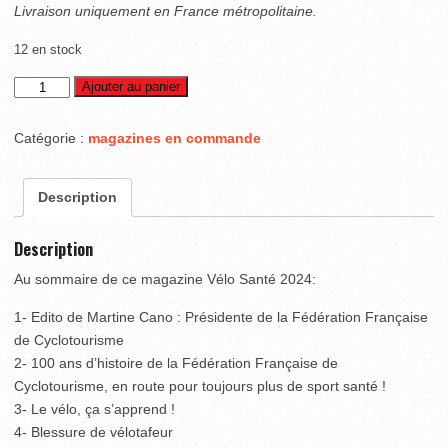
Livraison uniquement en France métropolitaine.
12 en stock
quantité
Ajouter au panier
de
Vélo
Catégorie :
magazines en commande
Santé
2024
Description
Description
Au sommaire de ce magazine Vélo Santé 2024:
1- Edito de Martine Cano : Présidente de la Fédération Française
de Cyclotourisme
2- 100 ans d’histoire de la Fédération Française de
Cyclotourisme, en route pour toujours plus de sport santé !
3- Le vélo, ça s’apprend !
4- Blessure de vélotafeur