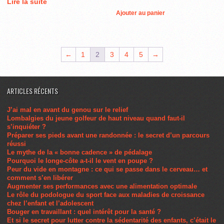
Lire la suite
Ajouter au panier
←
1
2
3
4
5
→
ARTICLES RÉCENTS
J’ai mal en avant du genou sur le relief
Lombalgies du jeune golfeur de haut niveau quand faut-il
s’inquiéter ?
Préparer ses pieds avant une randonnée : le secret d’un parcours
réussi
Le mythe de la « bonne cadence » de pédalage
Pourquoi le longe-côte a-t-il le vent en poupe ?
Peur du vide en montagne : ce qui se passe dans le cerveau… et
comment s’en libérer
Augmenter ses performances avec une alimentation optimale
Le rôle du podologue du sport face aux maladies de croissance
chez l’enfant et l’adolescent
Bouger en travaillant : quel intérêt pour la santé ?
Et si le secret pour lutter contre la sédentarité des enfants, c’était le